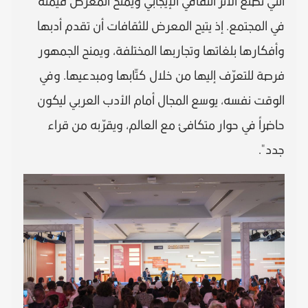
التي تصنع الأثر الثقافي الإيجابي ويمنح المعرض قيمته
في المجتمع. إذ يتيح المعرض للثقافات أن تقدم أدبها
وأفكارها بلغاتها وتجاربها المختلفة، ويمنح الجمهور
فرصة للتعرّف إليها من خلال كتّابها ومبدعيها. وفي
الوقت نفسه، يوسع المجال أمام الأدب العربي ليكون
حاضراً في حوار متكافئ مع العالم، ويقرّبه من قراء
جدد".