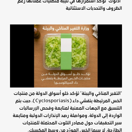
"أدنوك" تؤكد استمرارها في تلبية متطلبات عملائها رغم
الظروف والتحديات الاستثنائية
"التغير المناخي والبيئة" تؤكد خلو أسواق الدولة من منتجات
الخس المرتبطة بتفشي داء (Cyclosporiasis)، حيث يتم
التنسيق مع الجهات المعنية لمتابعة وفحص الإرساليات
الواردة إلى الدولة، ومواصلة رصد الإنذارات الدولية ومتابعة
سير التحقيقات حول مصادر التلوث المحتملة للمنتجات
الطازجة، لا سيما الخس المورّد من وسط المكسيك.