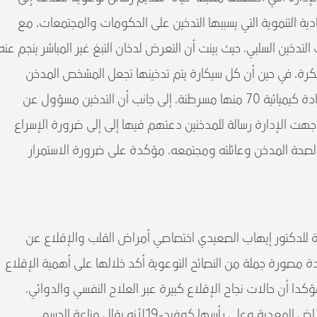
ادية التنموية التي يسببها التدخين على الحكومات والمجتمعات، مع
لتدخين السلبي، حيث بينت أن التعرض لدخان التبغ غير المباشر ينجم عنه
20 ألف حالة وفاة مبكرة، في حين أن كل سيكارة يتم تدخينها تجعل المشخص المدخن
والمحيطين به يتنفسون أكثر من سبعة آلاف مادة كيميائية 70 منها مسرطنة، إلى جانب أن التدخين مسؤول عن
وجهت الإدارة رسالة للمدخنين دعتهم فيها إلى إلى ضرورة الإسراع
ة لصحة المدخن وعائلته ومجتمعه، مؤكدة على ضرورة الاستمرار
ارة للدكتور إيهاب الصعيدي اختصاصي أمراض القلب والإقلاع عن
ة مصورة جملة من النصائح التوعوية أكد خلالها على أهمية الإقلاع
كدا أن حالات نجاح الإقلاع كبيرة عبر العلاج النفسي والدوائي،
وعلى رأسها كوفيد-19لأنه يقلل مناعة الجسم.