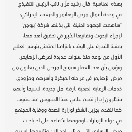
بهذه المناسبة، قال رشيد عزّار، نائب الرئيس التنفيذي
في وحدة أعمال مرض الزهايمر والضعف الإدراكي:
"ساهمت الجهود الحثيثة التي بذلتها شركة ’بيوجن‘
لإجراء البحوث وتفانيها الكبير في تحقيق أهدافها،
بمنحنا القدرة على الوفاء بالتزامنا المتمثل بتوفير العلاج
الأول من نوعه منذ سنوات عديدة لمرضى الزهايمر.
ونؤمن بأن هذا العقار سيمنح المرضى الذين يعانون من
مرض الزهايمر في مراحله المبكرة وأسرهم ومزودي
خدمات الرعاية الصحية بارقة أمل جديدة، لاسيما وأنهم
ينتظرون إحراز تقدم علمي بهذا الخصوص منذ عقود.
كما نتقدم بجزيل الشكر لوزارة الصحة ووقاية المجتمع
في دولة الإمارات لوقوفها بكفاءة على احتياجات
مرضى الزهايمر التي لم تلبى لحد الآن وتقييمها السريع