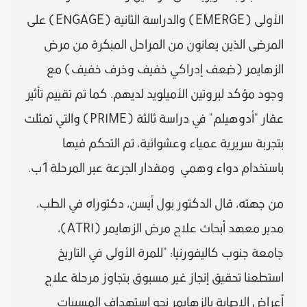
الأولى (EMERGE) والدراسة الثانية (ENGAGE) على
المرضى الذين يعانون من المراحل المبكرة من مرض
الزهايمر (ضعف إدراكي خفيف وخرف خفيف) مع
وجود مؤكد لبروتين الأميلويد لديهم. كما تم تقييم تأثير
عقار "أدوهيلم" في دراسة ثالثة (PRIME) والتي تمثلت
بتجربة سريرية عمياء وعشوائية، تم التحكم فيها
باستخدام دواء وهمي ومقدار الجرعة عبر المرحلة 1ب.
من جهته، قال الدكتور بول أيسن، دكتوراه في الطب،
مدير معهد أبحاث علاج مرض الزهايمر (ATRI)،
جامعة جنوب كاليفورنيا: "للمرة الأولى في التاريخ
استطعنا تحقيق إنجاز غير مسبوق بتجاوز مرحلة علاج
أعراض الإصابة بالزهايمر نحو استهداف المسببات