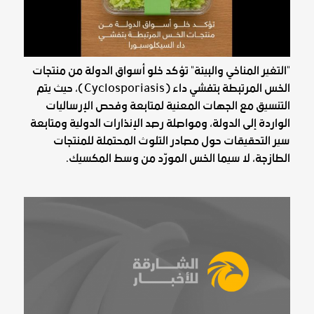
"التغير المناخي والبيئة" تؤكد خلو أسواق الدولة من منتجات
الخس المرتبطة بتفشي داء (Cyclosporiasis)، حيث يتم
التنسيق مع الجهات المعنية لمتابعة وفحص الإرساليات
الواردة إلى الدولة، ومواصلة رصد الإنذارات الدولية ومتابعة
سير التحقيقات حول مصادر التلوث المحتملة للمنتجات
الطازجة، لا سيما الخس المورّد من وسط المكسيك.