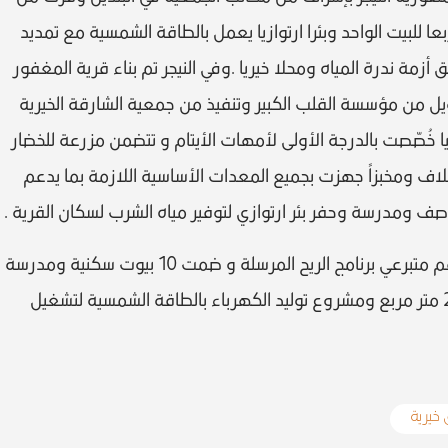
بيتا للفقراء بمساحة 60 مترا مربعا للبيت الواحد وبئرا ارتوازيا يعمل بالطاقة الشمسية مع تمديد
أزمة ندرة المياه ومحلا خيريا .وفي النيجر تم بناء قرية المغفور
يل من مؤسسة القلب الكبير وتنفيذ من جمعية الشارقة الخيرية
ة بنغولا وتضم 20 بيتا سكنيا خُصّصت بالدرجة الأولى لأمهات الأيتام و تتضمن مزرعة للخضار
لاف ومخبزاً جهزت بجميع المعدات الأساسية اللازمة بما يدعم
صف ومدرسة وحفر بئر ارتوازي لتوفير مياه الشرب لسكان القرية .
كما تم إنشاء قرية أخرى بمنطقة دوسو بدعم متبرعي برنامج الريح المرسلة و ضمت 10 بيوت سكنية ومدرسة
تعليمية تضم 6 فصول دراسية بمساحة 200 متر مربع ومشروع توليد الكهرباء بالطاقة الشمسية لتشغيل
خيرية