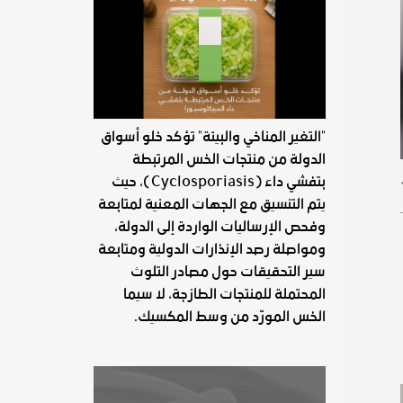
"التغير المناخي والبيئة" تؤكد خلو أسواق
الدولة من منتجات الخس المرتبطة
بتفشي داء (Cyclosporiasis)، حيث
يتم التنسيق مع الجهات المعنية لمتابعة
وفحص الإرساليات الواردة إلى الدولة،
ومواصلة رصد الإنذارات الدولية ومتابعة
سير التحقيقات حول مصادر التلوث
المحتملة للمنتجات الطازجة، لا سيما
الخس المورّد من وسط المكسيك.