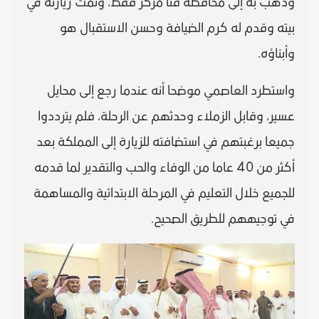
وذهب به إلى محافظة قنا مركز قفط، وتمت زيارته في
بيته وقدم له كرم الضيافة وحسن الاستقبال هو
وأبناؤه.
واستطرد العاصمي موضحا أنه عندما رجع إلى محايل
عسير، وقابل الزملاء وحدثهم عن الرحلة، فلم يترددوا
جميعا برغبتهم في استضافته للزيارة إلى المملكة بعد
أكثر من 40 عاما من الوفاء والحب والتقدير لما قدمه
للجميع خلال التعليم في المرحلة الابتدائية والمساهمة
في توجيههم للطريق الصحيح.