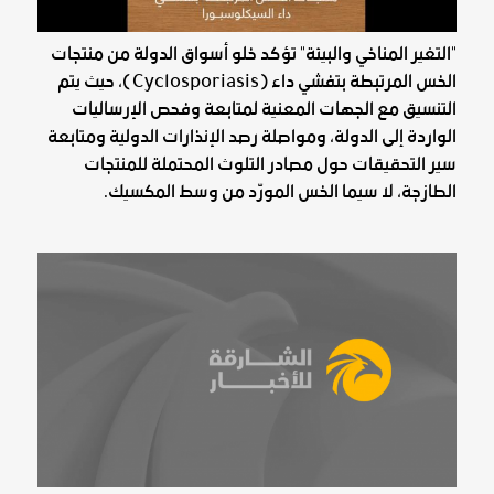
"التغير المناخي والبيئة" تؤكد خلو أسواق الدولة من منتجات
الخس المرتبطة بتفشي داء (Cyclosporiasis)، حيث يتم
التنسيق مع الجهات المعنية لمتابعة وفحص الإرساليات
الواردة إلى الدولة، ومواصلة رصد الإنذارات الدولية ومتابعة
سير التحقيقات حول مصادر التلوث المحتملة للمنتجات
الطازجة، لا سيما الخس المورّد من وسط المكسيك.