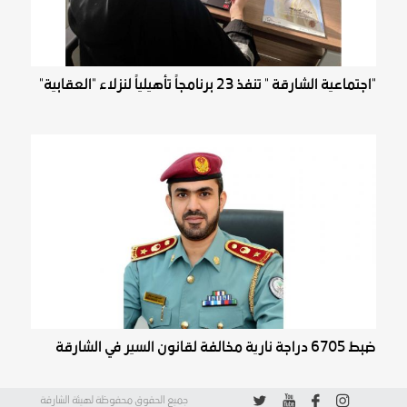
"اجتماعية الشارقة " تنفذ 23 برنامجاً تأهيلياً لنزلاء "العقابية"
ضبط ‏6705 دراجة نارية مخالفة لقانون السير في الشارقة
جميع الحقوق محفوظة لهيئة الشارقة