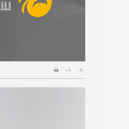
A+
A-