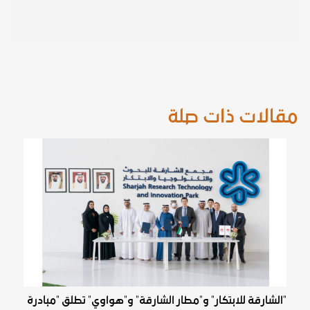
مقالات ذات صلة
"الشارقة للابتكار" و"مطار الشارقة" و"هواوي" تطلق "مبادرة