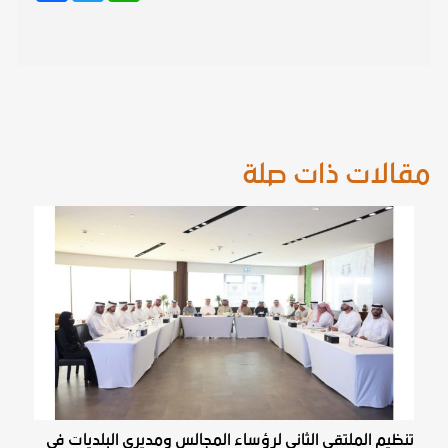
مقالات ذات صلة
تنظيم الملتقى الثاني لرؤساء المجالس ومديري البلديات في