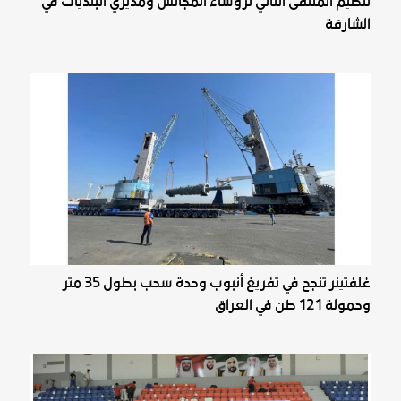
تنظيم الملتقى الثاني لرؤساء المجالس ومديري البلديات في
الشارقة
غلفتينر تنجح في تفريغ أنبوب وحدة سحب بطول 35 متر
وحمولة 121 طن في العراق