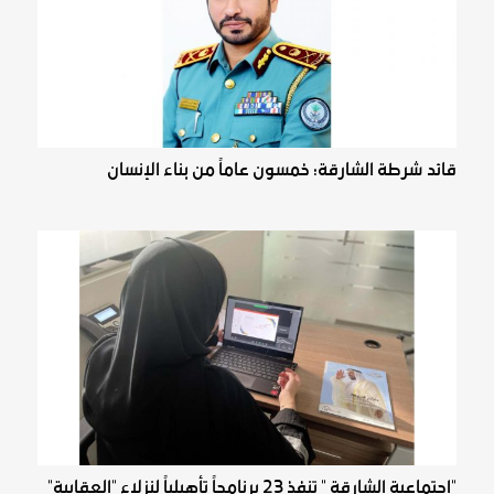
قائد شرطة الشارقة: خمسون عاماً من بناء الإنسان
"اجتماعية الشارقة " تنفذ 23 برنامجاً تأهيلياً لنزلاء "العقابية"