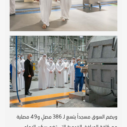
ويضم السوق مسجداً يتسع لـ 386 مصلٍ و49 مصلية