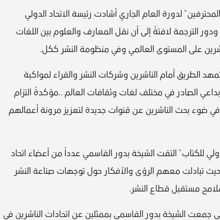
لمحترفين" لدورة العام الجاري أشادت رئيسة الاتحاد الدولي
دور الترجمة لافتةً إلى أن نقل المعارف والعلوم بين اللغات
لناشرين على المستوى العالمي وفي منظومة النشر ككل.
هد الطريق أمام الناشرين وشركات النشر والقراء لمواكبة
داعي الصادر في مختلف لغات وثقافات العالم ..مؤكدةً التزام
في ضوء بحث الناشرين عن قنوات جديدة لتعزيز مرونة أعمالهم
للكتاب" التقت الشيخة بدور القاسمي عدداً من أعضاء اتحاد
ين حيث تبادلت معهم الرؤى والأفكار حول توجهات صناعة النشر
لامح مستقبل قطاع النشر.
ي جمعت الشيخة بدور القاسمي بممثلين عن اتحادات الناشرين في