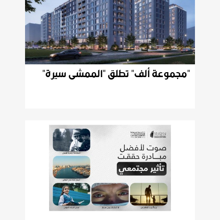
"مجموعة
ألف"
تطلق
"الممشى
سيرة"