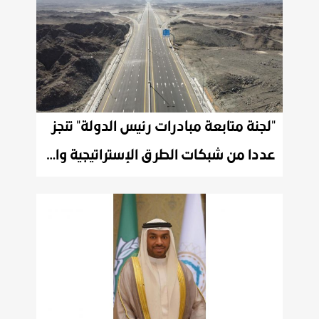
"لجنة متابعة مبادرات رئيس الدولة" تنجز
عددا من شبكات الطرق الإستراتيجية والبنى التحتية تختصر المسافة بين مختلف مناطق الدولة بتكلفة 1.950 مليار درهم