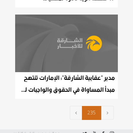
مدير "عقابية الشارقة": الإمارات تنتهج
مبدأ المساواة في الحقوق والواجبات لجميع نزلاء مؤسساتها العقابية والإصلاحية
235