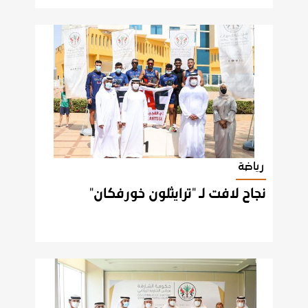
رياضة
نجاح
لافت
لـ
"ترايثلون
خورفكان"