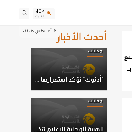
40
الشارقة
8 ,
أغسطس
2026
أحدث الأخبار
محليات
نطاق الفحوصات وتكشف عن 1,988 إصابة جديدة بفيروس كورونا
"أدنوك" تؤكد استمرارها في تلبية متطلبات عملائها رغم الظروف والتحديات الاستثنائية
محليات
الهيئة الوطنية للإعلام تتخذ إجراءات قانونية بحق شخصين بعد مخالفتهما معايير المحتوى الإعلامي