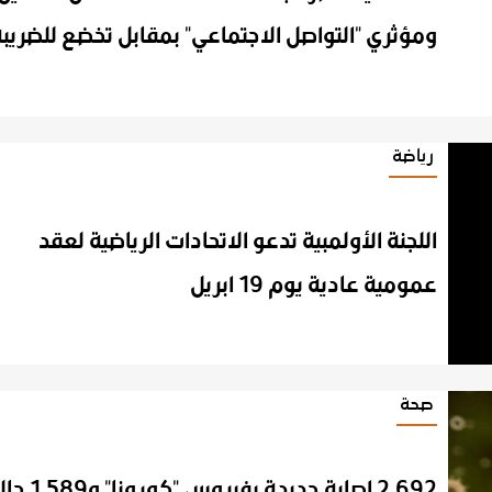
ومؤثري "التواصل الاجتماعي" بمقابل تخضع للضريب
رياضة
اللجنة الأولمبية تدعو الاتحادات الرياضية لعقد
عمومية عادية يوم 19 ابريل
صحة
2,692 إصابة جديدة بفيروس "كورونا" و1,589 حالة