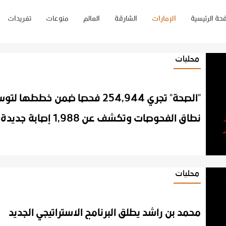
حة الرئيسية
الإمارات
الشارقة
العالم
منوعات
تغريدات
محليات
"الصحة" تجري 254,944 فحصا ضمن خططها لتوسيع
محليات
محمد بن راشد يطلق البرنامج الاستراتيجي الجديد