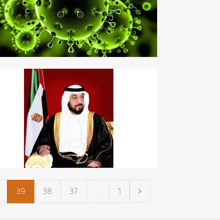
39
38
37
...
1