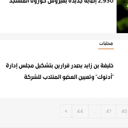
2,930
إصابة
جديدة
بفيروس
كورونا
المستجد
محليات
خليفة بن زايد يصدر قرارين بتشكيل مجلس إدارة
"أدنوك" وتعيين العضو المنتدب للشركة
44
...
41
40