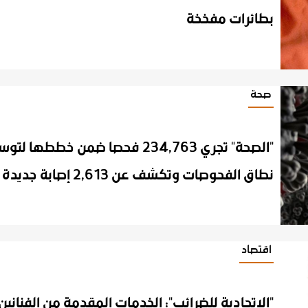
بطائرات مفخخة
صحة
"الصحة" تجري 234,763 فحصا ضمن خططها لتوسيع
اقتصاد
"الاتحادية للضرائب": الخدمات المقدمة من الفنانين