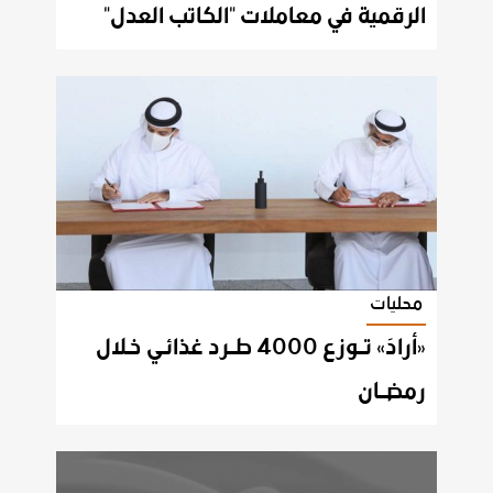
الرقمية في معاملات "الكاتب العدل"
محليات
«أرادَ» تــوزع 4000 طــرد غذائـي خـلال
رمضــان