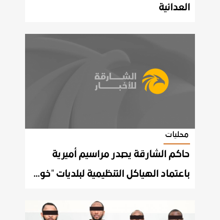
العدائية
محليات
حاكم الشارقة يصدر مراسيم أميرية
باعتماد الهياكل التنظيمية لبلديات "خورفكان - الحمرية - البطائح - مليحة - المُدام - الذيد - كلباء - دبا الحصن".